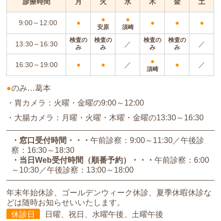
診療時間
月
火
水
木
金
土
●
●
9:00～12:00
●
●
●
●
安原
須崎
検査の
検査の
検査の
検査の
13:30～16:30
／
／
み
み
み
み
●
16:30～19:00
●
●
／
●
／
須崎
●
のみ…葛本
・胃カメラ：火曜・金曜の9:00～12:00
・大腸カメラ：月曜・火曜・木曜・金曜の13:30～16:30
・窓口受付時間
午前診察：9:00～11:30
午後診
察：16:30～18:30
・当日Web受付時間（順番予約）
午前診察：6:00
～10:30
午後診察：13:00～18:00
年末年始休診、ゴールデンウィーク休診、夏季休暇休診な
どは随時お知らせいいたします。
休診日
日曜、祝日、水曜午後、土曜午後