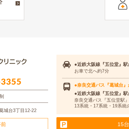
近鉄大阪線
『五位堂』
お車で北へ約7分
-3355
奈良交通バス『葛城台』
近鉄大阪線『五位堂』駅
制
奈良交通バス『五位堂駅』
13系統・17系統・19系
城台3丁目12-22
15
停前