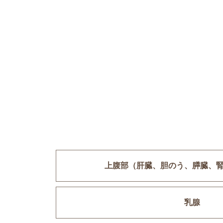
上腹部
（肝臓、胆のう、膵臓、
乳腺