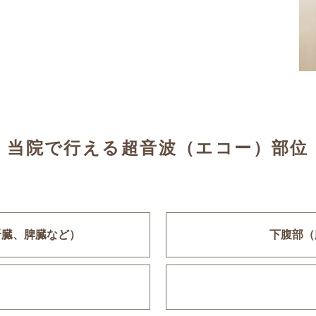
当院で行える
超音波（エコー）部位
腎臓、脾臓など）
下腹部
（