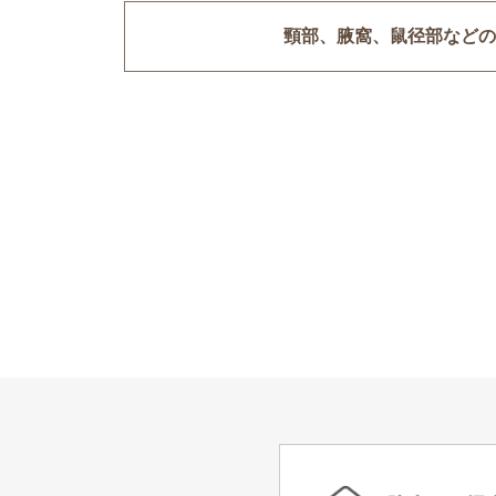
頸部、腋窩、鼠径部などの