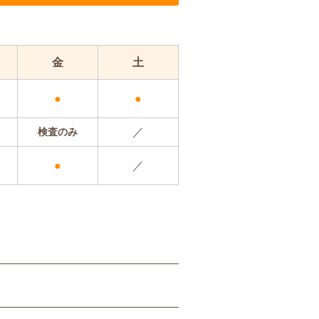
金
土
●
●
検査のみ
／
●
／