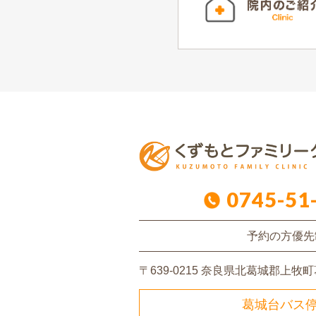
0745-51
予約の方優先
〒639-0215
奈良県北葛城郡上牧町葛
葛城台バス