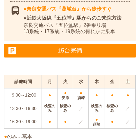
奈良交通バス『葛城台』から徒歩すぐ
近鉄大阪線『五位堂』駅からのご来院方法
奈良交通バス『五位堂駅』2番乗り場
13系統・17系統・19系統の何れかに乗車
15台完備
診療時間
月
火
水
木
金
土
●
●
9:00～12:00
●
●
●
●
安原
須崎
検査の
検査の
検査の
検査の
13:30～16:30
／
／
み
み
み
み
●
16:30～19:00
●
●
／
●
／
須崎
●
のみ…葛本