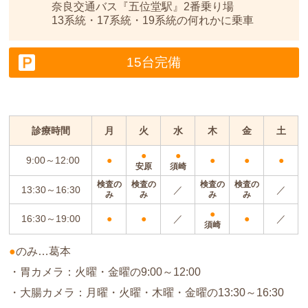
奈良交通バス『五位堂駅』2番乗り場
13系統・17系統・19系統の何れかに乗車
15台完備
診療時間
月
火
水
木
金
土
●
●
9:00～12:00
●
●
●
●
安原
須崎
検査の
検査の
検査の
検査の
13:30～16:30
／
／
み
み
み
み
●
16:30～19:00
●
●
／
●
／
須崎
●
のみ…葛本
・胃カメラ：火曜・金曜の9:00～12:00
・大腸カメラ：月曜・火曜・木曜・金曜の13:30～16:30