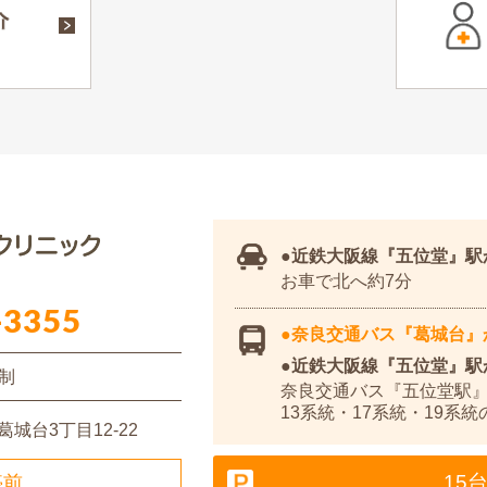
近鉄大阪線
『五位堂』
お車で北へ約7分
-3355
奈良交通バス『葛城台』
近鉄大阪線『五位堂』駅
制
奈良交通バス『五位堂駅』
13系統・17系統・19系
城台3丁目12-22
15
停前