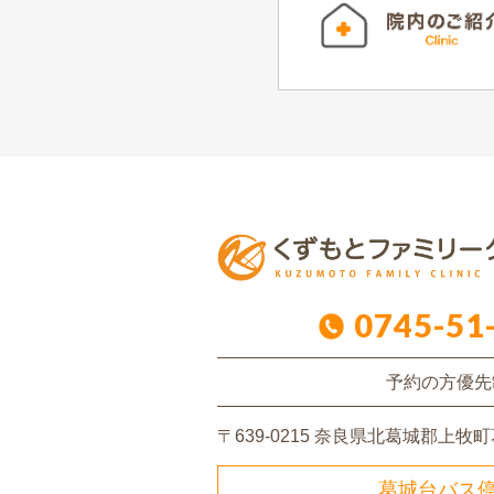
0745-51
予約の方優先
〒639-0215
奈良県北葛城郡上牧町葛
葛城台バス