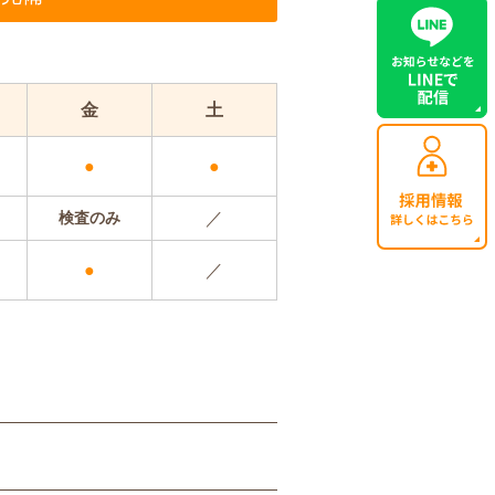
金
土
●
●
検査のみ
／
●
／